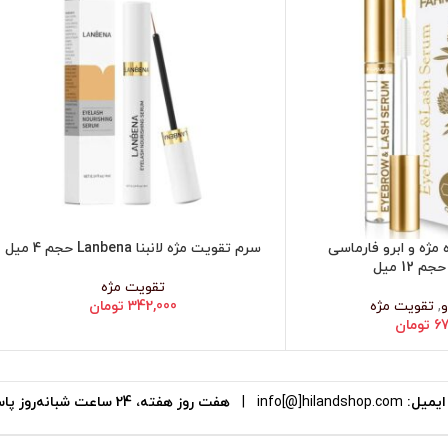
مژه و ابرو فارماسی
سرم تقویت مژه لانبنا Lanbena حجم 4 میل
افزودن به سبد خرید
تقویت مژه
و
,
تقویت مژه
342,000
تومان
67
تومان
یمیل:
info[@]hilandshop.com
|
هفت روز هفته، 24 ساعت شبانه‌روز پاسخگوی شما هستیم.