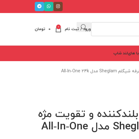
0
ورود / ثبت نام
0
تومان
ا های‌لند شاپ
ریمل حجم‌دهنده و بلندکننده و تقویت مژه دوطرفه شیگلم Sheglam مدل All‑In‑One 24k
لندکننده و تقویت مژه
دوطرفه شیگلم Sheglam مدل All‑In‑One