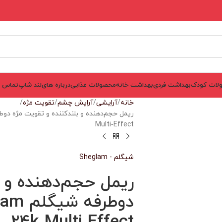
لات کودک
بهداشت فردی
بهداشت خانه
محصولات غذایی
درباره های‌لند شاپ
تماس ب
خانه
آرایشی
آرایش چشم
تقویت مژه
Multi‑Effect
شیگلم - Sheglam
ریمل حجم‌دهنده و ب