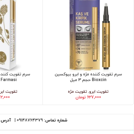
سرم تقویت کننده مژه و ابرو بیوکسین
سرم تقویت کننده 
افزودن به سبد خرید
افزودن به سبد خرید
Bioxcin حجم 3 میل
Farmasi حجم 12 میل
تقویت ابرو
,
تقویت مژه
تقویت ابر
627,000
تومان
2,000
شماره تماس:
09148764379
|
آدرس ا