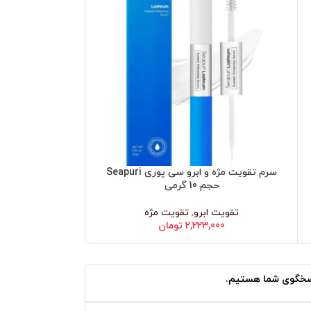
سرم تقویت مژه و ابرو سی پوری Seapuri
افزودن به سبد خرید
حجم 10 گرمی
تقویت ابرو
,
تقویت مژه
2,223,000
تومان