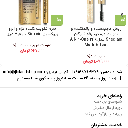
ریمل حجم‌دهنده و بلندکننده و
سرم تقویت کننده مژه و ابرو
تقویت مژه دوطرفه شیگلم
بیوکسین Bioxcin حجم 3 میل
Sheglam مدل All‑In‑One 24k
Multi‑Effect
تقویت ابرو
,
تقویت مژه
627,000
تومان
تقویت مژه
1,079,000
تومان
شماره تماس:
09148764379
|
آدرس ایمیل:
info[@]hilandshop.com
|
هفت روز هفته، 24 ساعت شبانه‌روز پاسخگوی شما هستیم.
راهنمای خرید
شیوه‌های پرداخت
رویه ارسال سفارش
رویه‌های بازگرداندن کالا
خدمات مشتریان