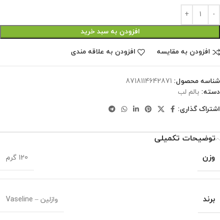
افزودن به سبد خرید
افزودن به مقایسه
افزودن به علاقه مندی
شناسه محصول:
8718114642871
دسته:
بالم لب
اشتراک گذاری:
توضیحات تکمیلی
وزن
120 گرم
برند
وازلین – Vaseline