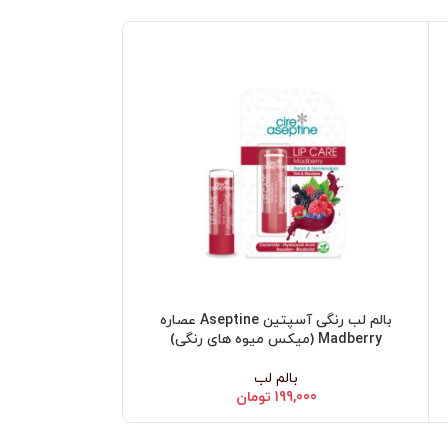
بالم لب رنگی آسپتین Aseptine عصاره
افزودن به سبد خرید
افزودن به سبد خرید
Madberry (میکس میوه های رنگی)
بالم لب
199,000
تومان
00