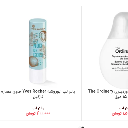
بالم لب آمینو اسید اوردینری The Ordinery
بالم لب ایوروشه Yves Rocher حاوی عصاره
افزودن به سبد خرید
ل
نارگیل
لم لب
بالم لب
1,
تومان
499,000
تومان