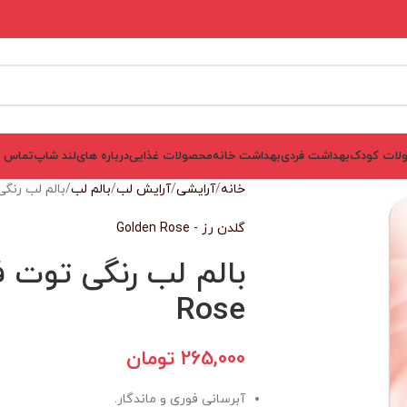
لات کودک
بهداشت فردی
بهداشت خانه
محصولات غذایی
درباره های‌لند شاپ
تماس ب
خانه
آرایشی
آرایش لب
بالم لب
بالم لب رنگی تو
گلدن رز - Golden Rose
Rose
265,000
تومان
آبرسانی فوری و ماندگار.