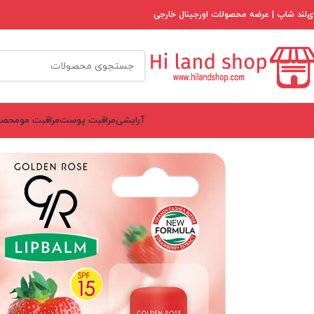
ی‌لند شاپ | عرضه محصولات اورجینال خارجی
آرایشی
مراقبت پوست
مراقبت مو
محصو