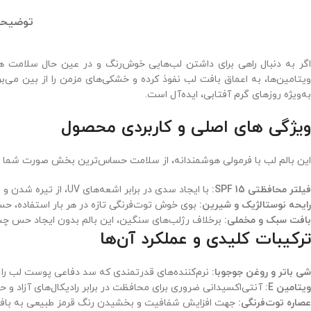
توضیح
گر به دنبال راهی برای داشتن لب‌هایی خوش‌رنگ و در عین حال سلامت 
ویتامین‌ها، به اعماق بافت لب نفوذ کرده و خشکی‌های مزمن را از بین می‌ب
به‌ویژه روزهای گرم آفتابی، ایده‌آل است.
ویژگی های اصلی و کاربردی محصول
این بالم لب با فرمولی هوشمندانه، از سلامت حساس‌ترین بخش صورت شما دف
فیلتر محافظتی SPF 15:
با ایجاد سدی در برابر اشعه‌های UV، از تیره شدن و پیری زودرس پوست لب جلوگیری می‌کند.
رایحه نوستالژیک و شیرین:
بوی خوش توت‌فرنگی تازه در هر بار استفاده، حس
بافت سبک و مخملی:
برخلاف رژلب‌های سنگین، این بالم بدون ایجاد حس چسبن
ترکیبات کلیدی و عملکرد آن‌ها
شی باتر و روغن جوجوبا:
نرم‌کننده‌های قدرتمندی که سد دفاعی پوست لب را ب
ویتامین E:
آنتی‌اکسیدانی ضروری برای محافظت در برابر رادیکال‌های آزاد و ح
عصاره توت‌فرنگی:
جهت افزایش شفافیت و بخشیدن رنگ قرمز طبیعی به باف