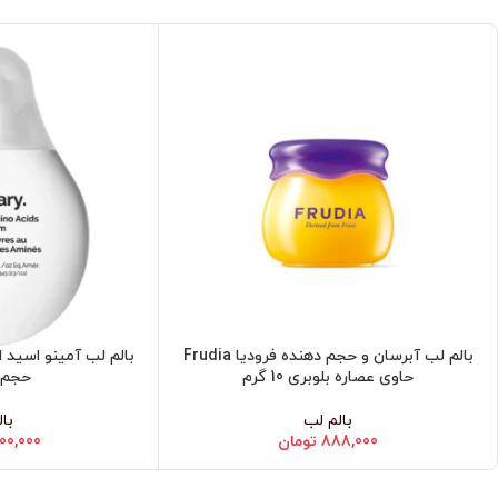
بالم لب آبرسان و حجم دهنده فرودیا Frudia
افزودن به سبد خرید
افزودن به سبد خرید
حاوی عصاره بلوبری 10 گرم
حجم 15 می
بالم لب
با
888,000
تومان
500,000