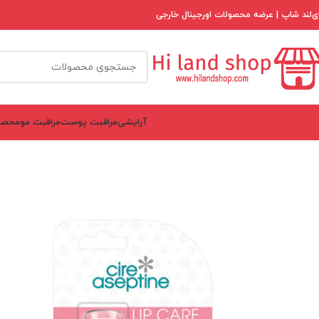
ی‌لند شاپ | عرضه محصولات اورجینال خارجی
آرایشی
مراقبت پوست
مراقبت مو
محصو