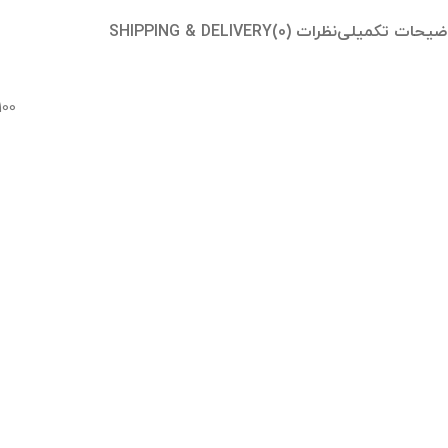
ضیحات تکمیلی
نظرات (0)
SHIPPING & DELIVERY
100 گرم
آسپتین – Aseptine
هلو (Peach)
رنگی (Tinted) و براق‌کننده