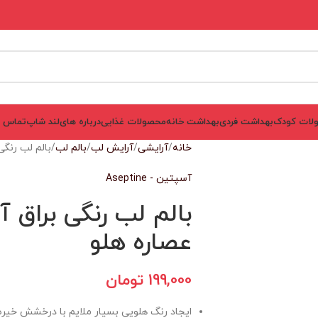
لات کودک
بهداشت فردی
بهداشت خانه
محصولات غذایی
درباره های‌لند شاپ
تماس ب
خانه
آرایشی
آرایش لب
بالم لب
بالم لب رنگی براق آس
آسپتین - Aseptine
عصاره هلو
199,000
تومان
ایجاد رنگ هلویی بسیار ملایم با درخشش خیره‌