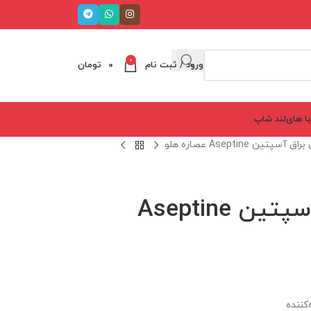
0
ورود / ثبت نام
0
تومان
ا های‌لند شاپ
پتین Aseptine عصاره هلو
بالم لب رنگی براق آسپتین Aseptine
کننده