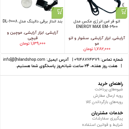
اتو فر اس انرژی مکس مدل
بند انداز برقی دالینگ مدل DL-6008
ENERGY MAX EM-6900
آرایشی
,
ابزار آرایشی
,
موچین و
آرایشی
,
ابزار آرایشی
,
سشوار و اتو
قیچی
مو
1,139,000
تومان
1,782,000
تومان
شماره تماس:
09148764379
|
آدرس ایمیل:
info[@]hilandshop.com
|
هفت روز هفته، 24 ساعت شبانه‌روز پاسخگوی شما هستیم.
راهنمای خرید
شیوه‌های پرداخت
رویه ارسال سفارش
رویه‌های بازگرداندن کالا
خدمات مشتریان
پیگیری سفارشات
شرایط و قوانین استفاده