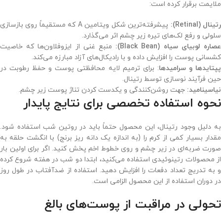
ملایمت برقرار کرده است:
تینال (Retinal):
پیشرفته‌ترین شکل ویتامین A که مستقیماً روی بازسازی
سلولی و رفع لک‌های تیره زیر چشم اثر می‌گذارد.
صاره لوبیای سیاه (Black Bean):
منبع غنی از ایزوفلاون‌ها که خاصیت
کشسانی پوست را افزایش داده و با رادیکال‌های آزاد مبارزه می‌کند.
پتایدها و سرامیدها
: برای ترمیم لایه محافظتی پوست و حفظ رطوبت در
حین فرآیند نوسازی توسط رتینال.
نیاسینامید:
جهت روشن‌کنندگی و یکدست کردن تناژ پوست زیر چشم.
نحوه استفاده تخصصی برای نتایج پایدار
به دلیل وجود رتینال، این محصول حتماً باید در روتین شب استفاده شود.
مقدار بسیار کمی از کرم را (به اندازه یک دانه ریز برنج) با انگشت حلقه به
صورت ضربه‌ای در زیر چشم و روی خطوط اخم پخش کنید. اگر برای اولین بار
از محصولات رتینوئیدی استفاده می‌کنید، ابتدا دو شب در هفته شروع کرده
و به تدریج تعداد دفعات را افزایش دهید. استفاده از ضدآفتاب در طول روز
در دوران استفاده از این محصول الزامی است.
تحولی در مراقبت از پوست‌های بالغ