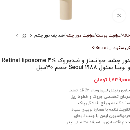
بزرگنمایی تصویر
خانه
مراقبت پوست
مراقبت دور چشم
ضد پف دور چشم
کی سکرت _ K-Secret
دور چشم جوانساز و ضدچروک Retinal liposome 4%
و لوبیا سئول Seoul 1988 حجم 30میل
1,739,000
تومان
حاوی رتینال لیپوزومال ۴٪ قدرتمند.
درمان تخصصی چروک و خطوط ریز.
سفت‌کننده و رفع افتادگی پلک.
تقویت‌کننده با عصاره لوبیای سیاه.
فرمولاسیون ایمن با جذب لایه‌ای.
حجم اقتصادی و باصرفه ۳۰ میلی‌لیتر.