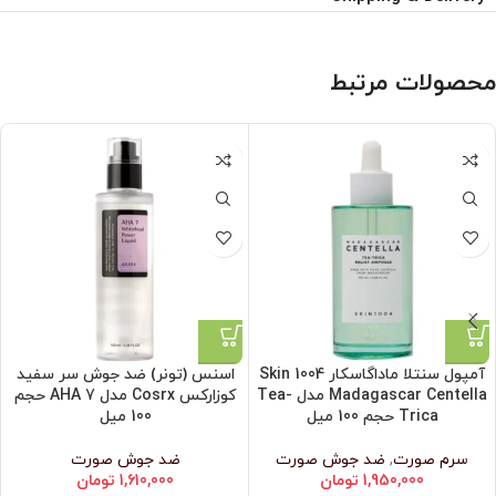
محصولات مرتبط
آمپول سنتلا ماداگاسکار Skin 1004
اسنس (تونر) ضد جوش سر سفید
Madagascar Centella مدل Tea-
کوزارکس Cosrx مدل AHA 7 حجم
Trica حجم 100 میل
100 میل
سرم صورت
,
ضد جوش صورت
ضد جوش صورت
1,950,000
تومان
1,610,000
تومان