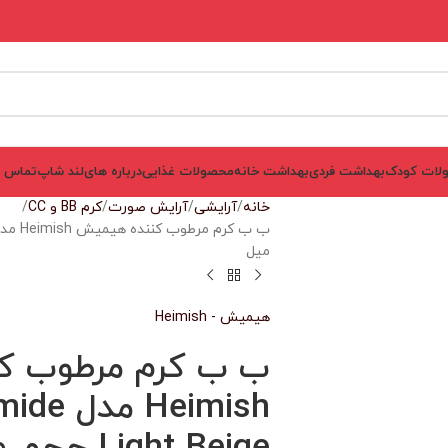
لات کودک
بهداشت فردی
بهداشت خانه
محصولات غذایی
درباره های‌لند شاپ
تماس ب
خانه
آرایشی
آرایش صورت
کرم BB و CC
میل
هیمیش - Heimish
ب ب کرم مرطوب ک