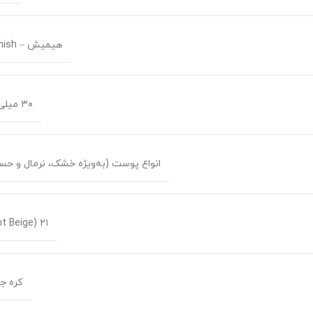
هیمیش – Heimish
۳۰ میلی‌لیتر
انواع پوست (به‌ویژه خشک، نرمال و ح
۲۱ (Light Beige)
کره ج