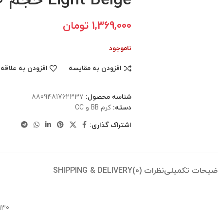
Light Beige حجم 30 میل
1,369,000
تومان
ناموجود
افزودن به مقایسه
افزودن به علاقه
شناسه محصول:
8809481762337
دسته:
کرم BB و CC
اشتراک گذاری:
ضیحات تکمیلی
نظرات (0)
SHIPPING & DELIVERY
130 گرم