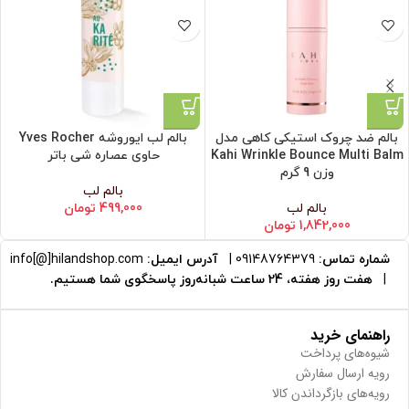
بالم ضد چروک استیکی کاهی مدل
بالم لب ایوروشه Yves Rocher
Kahi Wrinkle Bounce Multi Balm
حاوی عصاره شی باتر
وزن 9 گرم
بالم لب
بالم لب
499,000
تومان
1,842,000
تومان
شماره تماس:
09148764379
|
آدرس ایمیل:
info[@]hilandshop.com
|
هفت روز هفته، 24 ساعت شبانه‌روز پاسخگوی شما هستیم.
راهنمای خرید
شیوه‌های پرداخت
رویه ارسال سفارش
رویه‌های بازگرداندن کالا