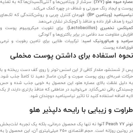
صاره میوه هلو (۷۷٪):
سرشار از ویتامین‌ها و آنتی‌اکسیدان‌ها که به تغذیه
پوست و ایجاد رنگ صورتی و شفاف در چهره کمک می‌کند.
یاسینامید (ویتامین B3):
قهرمان کنترل چربی و روشن‌کنندگی که لک‌های
تیره را هدف قرار داده و منافذ را کوچک‌تر نشان می‌دهد.
کمپلکس تخمیری (Lactobacillus):
برای تقویت میکروبیوم پوست و
افزایش مقاومت سد دفاعی در برابر باکتری‌ها و آلودگی.
رامید و هیالورونیک اسید:
ترکیبات طلایی برای تامین رطوبت و نرمی
فوق‌العاده پوست.
نحوه استفاده برای داشتن پوست مخملی
پس از شستشو، مقدار کافی از این اسنس-تونر را روی کف دست ریخته و با
حرکات ضربه‌ای روی پوست صورت و گردن ماساژ دهید تا کاملاً جذب شود.
به دلیل غلظت بالای عصاره هلو، این محصول به خوبی جذب شده و حس
چسبندگی باقی نمی‌گذارد. می‌توانید در مناطقی که منافذ بازتری دارند، از یک
لایه اضافه استفاده کنید تا تاثیر نیاسینامید دوچندان شود.
طراوت و زیبایی با رایحه دلپذیر هلو
تونر Peach 77 آنوا
نه تنها یک محصول درمانی، بلکه یک تجربه لذت‌بخش
در روتین روزانه است. حجم اقتصادی ۲۵۰ میلی‌لیتری آن، این محصول را به