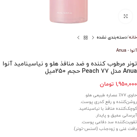
بزرگنمایی تصویر
خانه
دسته‌بندی نشده
آنوا - Anua
تونر مرطوب کننده و ضد منافذ هلو و نیاسینامید آنوا
Anua مدل Peach 77 حجم 250میل
1,950,000
تومان
حاوی ۷۷٪ عصاره طبیعی هلو.
روشن‌کننده و رفع کدری پوست.
کوچک‌کننده منافذ با نیاسینامید.
آبرسانی عمیق و پایدار.
تقویت‌کننده سد دفاعی پوست.
بافت غنی و زودجذب (اسنس-تونر).