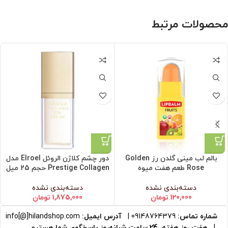
محصولات مرتبط
بالم لب مینی گلدن رز Golden
دور چشم کلاژن الروئل Elroel مدل
Rose طعم هفت میوه
Prestige Collagen حجم 25 میل
دسته‌بندی نشده
دسته‌بندی نشده
120,000
تومان
1,875,000
تومان
شماره تماس:
09148764379
|
آدرس ایمیل:
info[@]hilandshop.com
|
هفت روز هفته، 24 ساعت شبانه‌روز پاسخگوی شما هستیم.