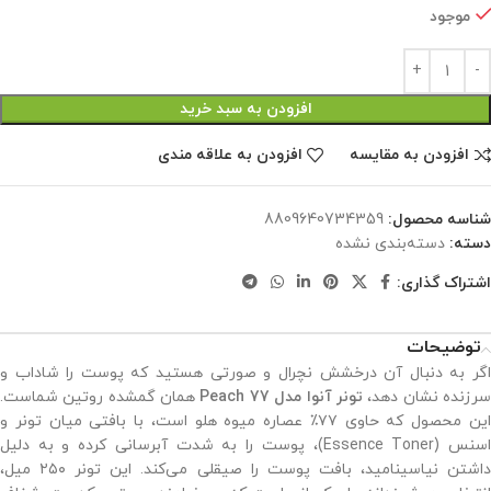
موجود
افزودن به سبد خرید
افزودن به مقایسه
افزودن به علاقه مندی
شناسه محصول:
8809640734359
دسته:
دسته‌بندی نشده
اشتراک گذاری:
توضیحات
اگر به دنبال آن درخشش نچرال و صورتی هستید که پوست را شاداب و
رزنده نشان دهد،
تونر آنوا مدل Peach 77
همان گمشده روتین شماست.
این محصول که حاوی ۷۷٪ عصاره میوه هلو است، با بافتی میان تونر و
اسنس (Essence Toner)، پوست را به شدت آبرسانی کرده و به دلیل
داشتن نیاسینامید، بافت پوست را صیقلی می‌کند. این تونر ۲۵۰ میل،