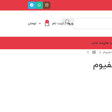
0
ورود / ثبت نام
0
تومان
ا های‌لند شاپ
نفیوم
فیوم