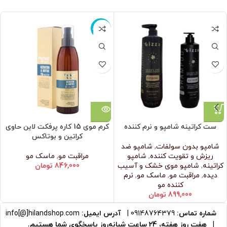
ناموجود
ست کراتینه شامپو و نرم کننده
کرم موی 15 کاره پرفکت لاین حاوی
کراتین و بوتاکس
شامپو بدون سولفات
,
شامپو ضد
ریزش و تقویت کننده
,
شامپو
مراقبت مو
,
ماسک مو
کراتینه
,
شامپو موی خشک و آسیب
846,000
تومان
دیده
,
مراقبت مو
,
ماسک مو
,
نرم‌
کننده مو
899,000
تومان
شماره تماس:
09148764379
|
آدرس ایمیل:
info[@]hilandshop.com
|
هفت روز هفته، 24 ساعت شبانه‌روز پاسخگوی شما هستیم.