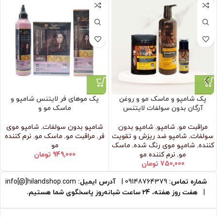
پک شامپو و ماسک مو و روغن
پک موهای فر لایتنس شامپو و
آرگان بدون سولفات لایتنس
ماسک مو و
مراقبت مو
,
شامپو
,
شامپو بدون
شامپو بدون سولفات
,
شامپو موی
سولفات
,
شامپو ضد ریزش و تقویت
فر
,
مراقبت مو
,
ماسک مو
,
نرم‌ کننده
کننده
,
شامپو موی رنگ شده
,
ماسک
مو
مو
,
نرم‌ کننده مو
949,000
تومان
750,000
تومان
شماره تماس:
09148764379
|
آدرس ایمیل:
info[@]hilandshop.com
|
هفت روز هفته، 24 ساعت شبانه‌روز پاسخگوی شما هستیم.