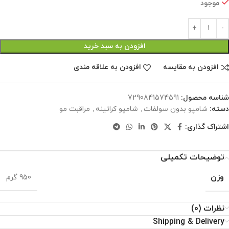
موجود
افزودن به سبد خرید
افزودن به مقایسه
افزودن به علاقه مندی
شناسه محصول:
7290841574591
دسته:
شامپو بدون سولفات
,
شامپو کراتینه
,
مراقبت مو
اشتراک گذاری:
توضیحات تکمیلی
وزن
950 گرم
نظرات (0)
Shipping & Delivery