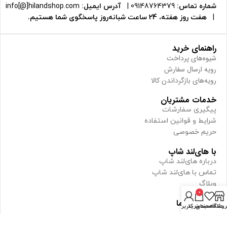
شماره تماس:
09148764379
|
آدرس ایمیل:
info[@]hilandshop.com
|
هفت روز هفته، 24 ساعت شبانه‌روز پاسخگوی شما هستیم.
راهنمای خرید
شیوه‌های پرداخت
رویه ارسال سفارش
رویه‌های بازگرداندن کالا
خدمات مشتریان
پیگیری سفارشات
شرایط و قوانین استفاده
حریم خصوصی
با های‌لند شاپ
درباره های‌لند شاپ
تماس با های‌لند شاپ
وبلاگ
0
مجوزهای ما
روشگاه
علاقه مندی
سبد خرید
حساب کاربری من