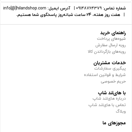
شماره تماس:
09148764379
|
آدرس ایمیل:
info[@]hilandshop.com
|
هفت روز هفته، 24 ساعت شبانه‌روز پاسخگوی شما هستیم.
راهنمای خرید
شیوه‌های پرداخت
رویه ارسال سفارش
رویه‌های بازگرداندن کالا
خدمات مشتریان
پیگیری سفارشات
شرایط و قوانین استفاده
حریم خصوصی
با های‌لند شاپ
درباره های‌لند شاپ
تماس با های‌لند شاپ
وبلاگ
مجوزهای ما