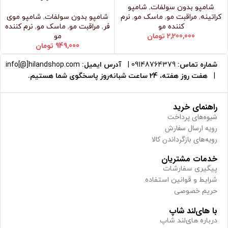
شامپو بدون سولفات
,
شامپو
کراتینه
,
مراقبت مو
,
ماسک مو
,
نرم‌
شامپو بدون سولفات
,
شامپو موی
کننده مو
فر
,
مراقبت مو
,
ماسک مو
,
نرم‌ کننده
2,200,000
تومان
مو
949,000
تومان
شماره تماس:
09148764379
|
آدرس ایمیل:
info[@]hilandshop.com
|
هفت روز هفته، 24 ساعت شبانه‌روز پاسخگوی شما هستیم.
راهنمای خرید
شیوه‌های پرداخت
رویه ارسال سفارش
رویه‌های بازگرداندن کالا
خدمات مشتریان
پیگیری سفارشات
شرایط و قوانین استفاده
حریم خصوصی
با های‌لند شاپ
درباره های‌لند شاپ