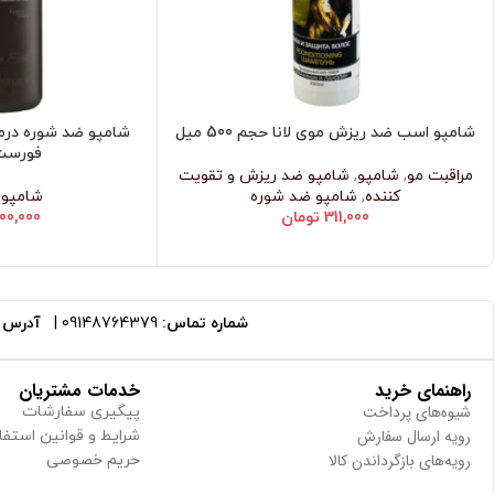
شامپو اسب ضد ریزش موی لانا حجم 500 میل
شامپو ضد شوره درم
افزودن به سبد خرید
افزودن به سبد خرید
فورست
مراقبت مو
,
شامپو
,
شامپو ضد ریزش و تقویت
کننده
,
شامپو ضد شوره
شامپو 
311,000
تومان
500,000
شماره تماس:
09148764379
|
آدرس ا
راهنمای خرید
خدمات مشتریان
شیوه‌های پرداخت
پیگیری سفارشات
رویه ارسال سفارش
شرایط و قوانین استفا
رویه‌های بازگرداندن کالا
حریم خصوصی