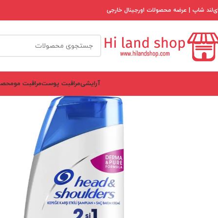
ی‌لند شاپ | عرضه محصولات اورجینال خارجی
آرایشی
مراقبت پوست
مراقبت مو
محصو