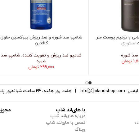
انی و ترمیم پوست سر
شامپو ضد شوره و ضد ریزش بیوکسین حاوی
اطلاعات بیشتر
 استوری
کافئین
ضد شوره
شامپو ضد ریزش و تقویت کننده
,
شامپو ضد
1,
تومان
شوره
299,000
تومان
یمیل:
info[@]hilandshop.com
|
هفت روز هفته، 24 ساعت شبانه‌روز پاسخگوی شما هستیم.
با های‌لند شاپ
مجوزه
درباره های‌لند شاپ
ده
تماس با های‌لند شاپ
وبلاگ