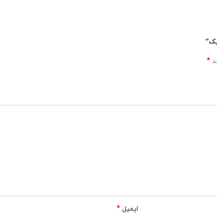
یک”
*
ند
*
ایمیل