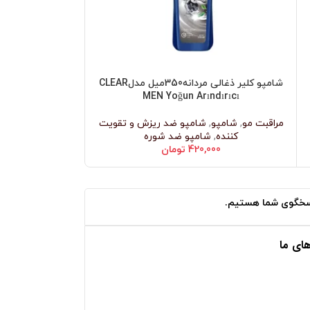
شامپو کلیر ذغالی مردانه350میل مدلCLEAR
شامپو کلیر مرد
افزودن به سبد خرید
افزودن به سبد خرید
MEN Yoğun Arındırıcı
قهوه350میلCLEAR MEN
مراقبت مو
,
شامپو
,
شامپو ضد ریزش و تقویت
شامپو ضد ریزش و
کننده
,
شامپو ضد شوره
420,000
تومان
000
ای ما