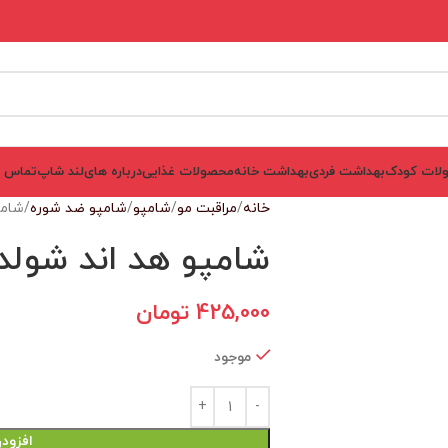
لات کودک
بهداشت فردی
بهداشت خانه
محصولات غذایی
درباره های‌لند شاپ
تماس ب
خانه
مراقبت مو
شامپو
شامپو ضد شوره
شامپ
شامپو هد اند شولد
425,000
تومان
موجود
افزود