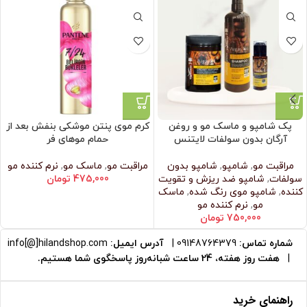
پک شامپو و ماسک مو و روغن
کرم موی پنتن موشکی بنفش بعد از
آرگان بدون سولفات لایتنس
حمام موهای فر
مراقبت مو
,
شامپو
,
شامپو بدون
مراقبت مو
,
ماسک مو
,
نرم‌ کننده مو
سولفات
,
شامپو ضد ریزش و تقویت
475,000
تومان
کننده
,
شامپو موی رنگ شده
,
ماسک
مو
,
نرم‌ کننده مو
750,000
تومان
شماره تماس:
09148764379
|
آدرس ایمیل:
info[@]hilandshop.com
|
هفت روز هفته، 24 ساعت شبانه‌روز پاسخگوی شما هستیم.
راهنمای خرید