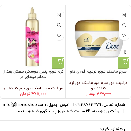
سرم ماسک موی ترمیم فوری داو
کرم موی پنتن موشکی بنفش بعد از
حمام موهای فر
مراقبت مو
,
سرم مو
,
ماسک مو
,
نرم‌
کننده مو
مراقبت مو
,
ماسک مو
,
نرم‌ کننده مو
393,000
تومان
475,000
تومان
شماره تماس:
09148764379
|
آدرس ایمیل:
info[@]hilandshop.com
|
هفت روز هفته، 24 ساعت شبانه‌روز پاسخگوی شما هستیم.
راهنمای خرید