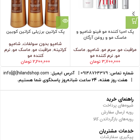
پک احیا کننده مو فینو شامپو و
پک کراتین برزیلی کراتین کویین
ماسک مو و روغن آرگان
شامپو بدون سولفات
,
شامپو
مراقبت مو
,
سرم مو
,
شامپو
,
ماسک
کراتینه
,
مراقبت مو
,
ماسک مو
,
نرم‌
مو
,
نرم‌ کننده مو
کننده مو
3,700,000
تومان
2,200,000
تومان
شماره تماس:
09148764379
|
آدرس ایمیل:
info[@]hilandshop.com
|
هفت روز هفته، 24 ساعت شبانه‌روز پاسخگوی شما هستیم.
راهنمای خرید
شیوه‌های پرداخت
رویه ارسال سفارش
رویه‌های بازگرداندن کالا
خدمات مشتریان
پیگیری سفارشات