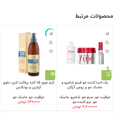
محصولات مرتبط
ناموجود
پک احیا کننده مو فینو شامپو و
کرم موی 15 کاره پرفکت لاین حاوی
ماسک مو و روغن آرگان
کراتین و بوتاکس
مراقبت مو
,
سرم مو
,
شامپو
,
ماسک
مراقبت مو
,
ماسک مو
مو
,
نرم‌ کننده مو
846,000
تومان
3,700,000
تومان