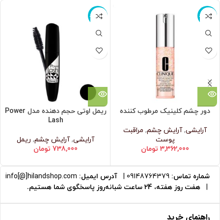
ناموجود
ناموجود
دور چشم کلینیک مرطوب کننده
ریمل اوتی حجم دهنده مدل Power
Lash
آرایشی
,
آرایش چشم
,
مراقبت
پوست
آرایشی
,
آرایش چشم
,
ریمل
3,362,000
تومان
738,000
تومان
شماره تماس:
09148764379
|
آدرس ایمیل:
info[@]hilandshop.com
|
هفت روز هفته، 24 ساعت شبانه‌روز پاسخگوی شما هستیم.
راهنمای خرید