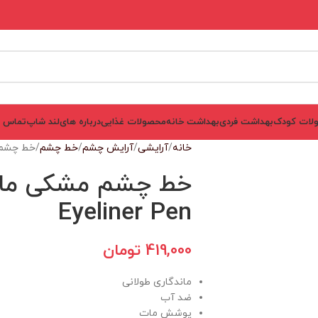
لات کودک
بهداشت فردی
بهداشت خانه
محصولات غذایی
درباره های‌لند شاپ
تماس ب
خانه
آرایشی
آرایش چشم
خط چشم
خط چشم مشک
خط چشم مشکی ماژی
Eyeliner Pen
419,000
تومان
ماندگاری طولانی
ضد آب
پوشش مات