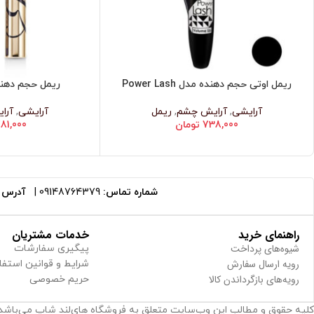
ریمل اوتی حجم دهنده مدل Power Lash
ریمل حجم دهند
اطلاعات بیشتر
افزودن به سبد خرید
آرایشی
,
آرایش چشم
,
ریمل
آرایشی
,
آرا
738,000
تومان
781,000
شماره تماس:
09148764379
|
آدرس ا
راهنمای خرید
خدمات مشتریان
شیوه‌های پرداخت
پیگیری سفارشات
رویه ارسال سفارش
شرایط و قوانین استفا
رویه‌های بازگرداندن کالا
حریم خصوصی
کلیه حقوق و مطالب این وب‌سایت متعلق به فروشگاه های‌لند شاپ می‌باشد.