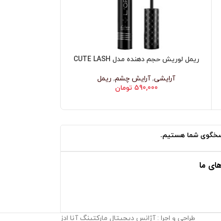
ریمل لوریش حجم دهنده مدل CUTE LASH
افزودن به سبد خرید
افزودن به سبد خرید
 High Mascara
آرایشی
,
آرایش چشم
,
ریمل
590,000
تومان
آرایشی
,
000
ای ما
طراحی و اجرا : آژانس دیجیتال مارکتینگ آنا ادز