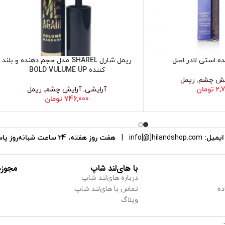
ه استی لادر اصل
ریمل شارل SHAREL مدل حجم دهنده و بلند
اطلاعات بیشتر
کننده BOLD VULUME UP
یش چشم
,
ریمل
2,
تومان
آرایشی
,
آرایش چشم
,
ریمل
746,000
تومان
یمیل:
info[@]hilandshop.com
|
هفت روز هفته، 24 ساعت شبانه‌روز پاسخگوی شما هستیم.
با های‌لند شاپ
مجوزه
درباره های‌لند شاپ
ده
تماس با های‌لند شاپ
وبلاگ