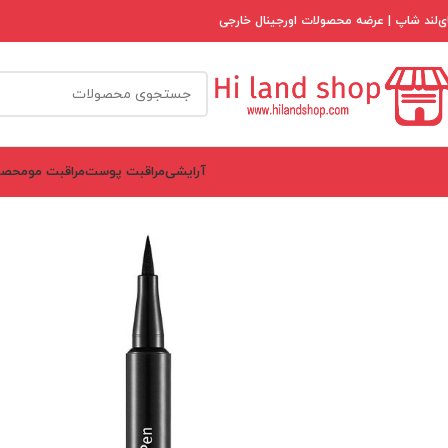
ی‌لند شاپ | عرضه محصولات اورجینال خارجی
آرایشی
مراقبت پوست
مراقبت مو
محصو