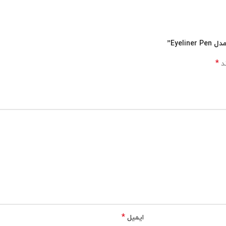
Eye”
*
ند
*
ایمیل