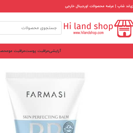
ی‌لند شاپ | عرضه محصولات اورجینال خارجی
آرایشی
مراقبت پوست
مراقبت مو
محصو