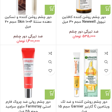
دور چشم روشن کننده کافئین
دور چشم روشن کننده و تسکین
نیوول Newwell حجم 30 میل
دهنده سنتلا Skin 1004 حجم 20
میل
ضد تیرگی دور چشم
535,000
تومان
ضد تیرگی دور چشم
1,400,000
تومان
دور چشم روشن کننده و ضد لک
دور چشم رولی ضد چروک فارم
ویتامین C گارنیر Garnier حجم 15
استی Farmstay حاوی سرامید
میل
حجم 25 میل