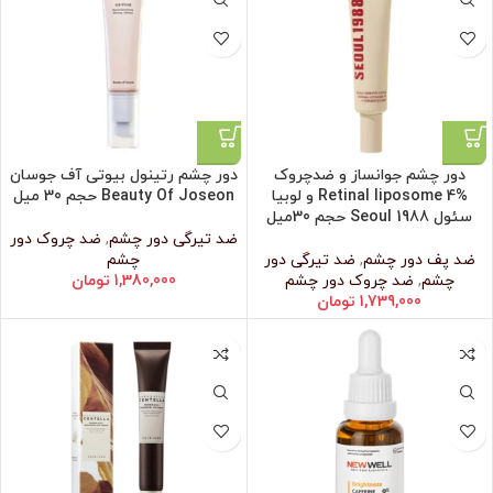
دور چشم جوانساز و ضدچروک
دور چشم رتینول بیوتی آف جوسان
Retinal liposome 4% و لوبیا
Beauty Of Joseon حجم 30 میل
سئول Seoul 1988 حجم 30میل
ضد تیرگی دور چشم
,
ضد چروک دور
ضد پف دور چشم
,
ضد تیرگی دور
چشم
چشم
,
ضد چروک دور چشم
1,380,000
تومان
1,739,000
تومان