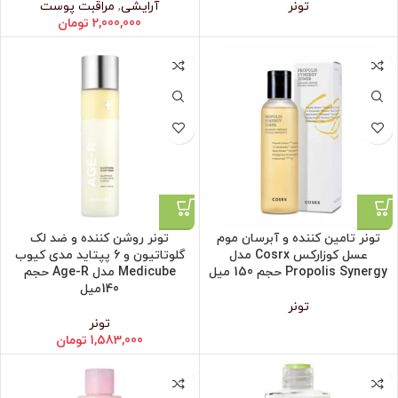
تونر
آرایشی
,
مراقبت پوست
2,000,000
تومان
تونر تامین کننده و آبرسان موم
تونر روشن کننده و ضد لک
عسل کوزارکس Cosrx مدل
گلوتاتیون و 6 پپتاید مدی کیوب
Propolis Synergy حجم 150 میل
Medicube مدل Age-R حجم
140میل
تونر
تونر
1,583,000
تومان