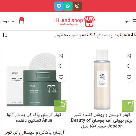
0
منو
0
تومان
خانه
مراقبت پوست
پاک‌کننده و شوینده
تونر
تونر آبرسان و روشن کننده شیر
تونر آرایش پاک کن پد دار آنوا
برنج بیوتی آف جوسان Beauty of
Anua تسکین دهنده
Joseon حجم 150 میل
آرایش پاک‌کن و میسلار واتر
,
تونر
,