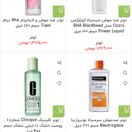
تونر ضد جوش سرسیاه کوزارکس
تونر ضد جوش و لایه‌بردار Aha تیام
Cosrx مدل BHA Blackhead
Tiam حجم 180 میل
Power Liquid حجم 100 میل
تونر
تونر
1,375,000
تومان
1,679,000
تومان
تونر ضد‌جوش سر‌سیاه نوتروژینا
تونر کلینیک Clinique شماره ۱
Neutrogena حجم 200 میل
پوست خشک تا خیلی خشک حجم
400 میل