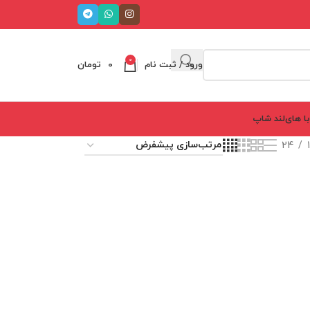
0
ورود / ثبت نام
0
تومان
ا های‌لند شاپ
24