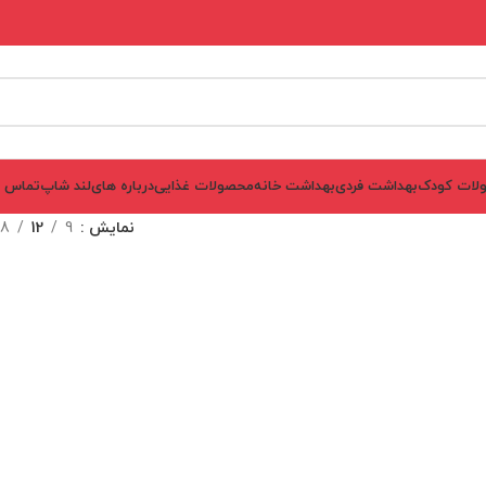
لات کودک
بهداشت فردی
بهداشت خانه
محصولات غذایی
درباره های‌لند شاپ
تماس ب
نمایش
9
12
18