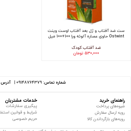
ست ضد آفتاب و ژل بعد آفتاب اوست وینت
افزودن به سبد خرید
Ostwint حاوی عصاره آلوئه ورا 100+100 میل
ضد آفتاب کودک
530,000
تومان
شماره تماس:
09148764379
|
آدرس ا
راهنمای خرید
خدمات مشتریان
شیوه‌های پرداخت
پیگیری سفارشات
رویه ارسال سفارش
شرایط و قوانین استفا
رویه‌های بازگرداندن کالا
حریم خصوصی