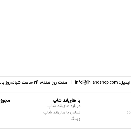
یمیل:
info[@]hilandshop.com
|
هفت روز هفته، 24 ساعت شبانه‌روز پاسخگوی شما هستیم.
با های‌لند شاپ
مجوزه
درباره های‌لند شاپ
ده
تماس با های‌لند شاپ
وبلاگ