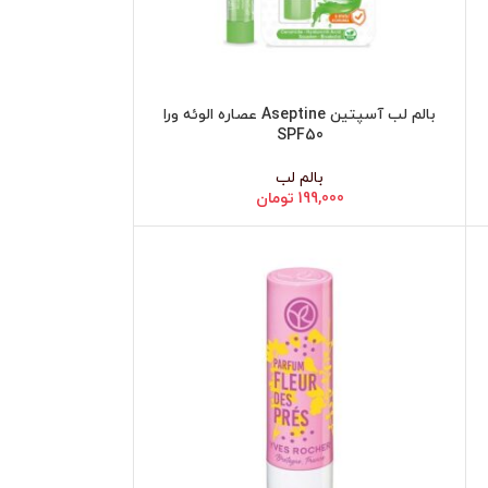
بالم لب آسپتین Aseptine عصاره الوئه ورا
افزودن به سبد خرید
SPF50
بالم لب
199,000
تومان