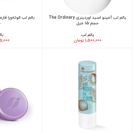
بالم لب آمینو اسید اوردینری The Ordinery
افزودن به سبد خرید
افزودن به سبد خرید
حجم 15 میل
م
بالم لب
با
1,500,000
تومان
5,000