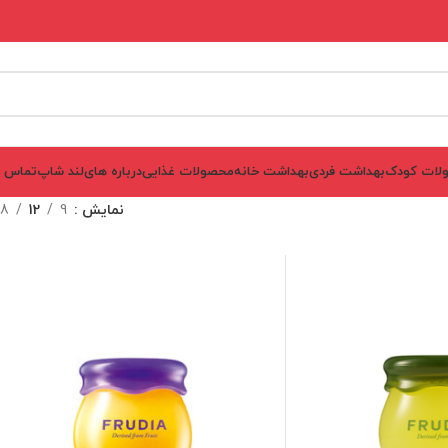
لات کودک
بهداشت فردی
بهداشت خانه
محصولات غذایی
درباره های‌لند شاپ
تماس ب
نمایش
9
12
18