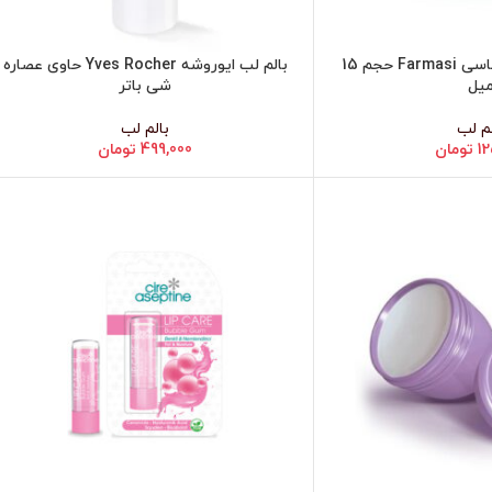
بالم لب الوئه‌ورا فارماسی Farmasi حجم 15
بالم لب ایوروشه Yves Rocher حاوی عصاره
افزودن به سبد خرید
یل
شی باتر
لم لب
بالم لب
12
تومان
499,000
تومان