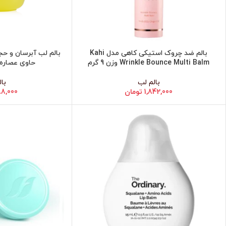
بالم ضد چروک استیکی کاهی مدل Kahi
افزودن به سبد خرید
افزودن به سبد خرید
Wrinkle Bounce Multi Balm وزن 9 گرم
حاوی عصاره آووک
بالم لب
با
1,842,000
تومان
8,000