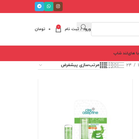
0
ورود / ثبت نام
0
تومان
ا های‌لند شاپ
24