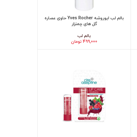
بالم لب ایوروشه Yves Rocher حاوی عصاره
افزودن به سبد خرید
گل‌ های چمنزار
بالم لب
499,000
تومان