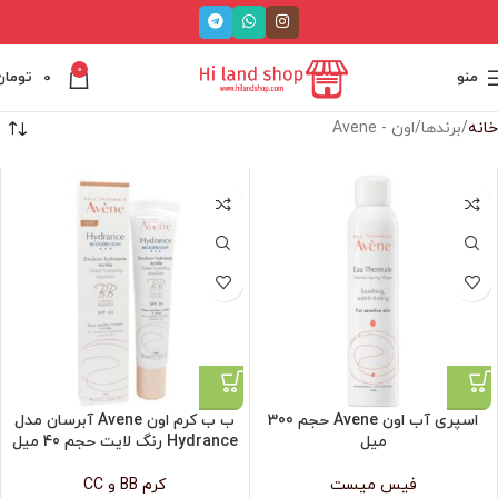
0
منو
0
تومان
خانه
برندها
اون - Avene
اسپری آب اون Avene حجم 300
ب ب کرم اون Avene آبرسان مدل
میل
Hydrance رنگ لایت حجم 40 میل
فیس میست
کرم BB و CC